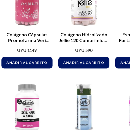
Colágeno Cápsulas
Colágeno Hidrolizado
Esm
Promofarma Veri
Jellie 120 Comprimidos
Fort
Beauty 120 Uñas Piel
Promofarma Sin Sabor
UYU
1149
UYU
590
Cabello Sin Sabor
Para Piel Pelo Uñas
AÑADIR AL CARRITO
AÑADIR AL CARRITO
AÑAD