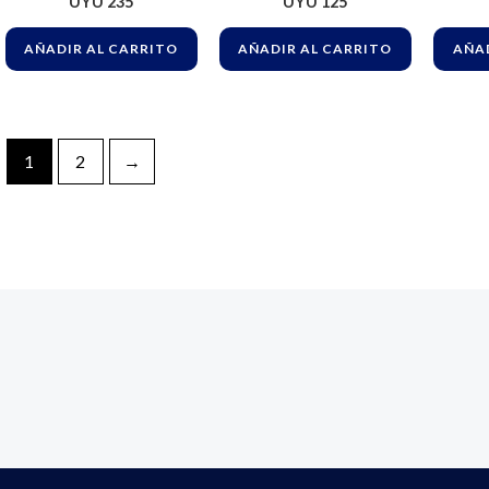
UYU
235
UYU
125
AÑADIR AL CARRITO
AÑADIR AL CARRITO
AÑAD
1
2
→