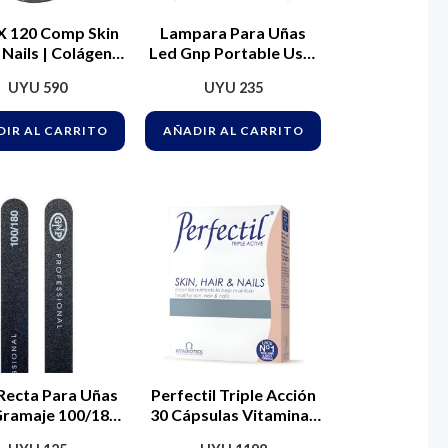
e X 120 Comp Skin
Lampara Para Uñas
 Nails | Colágeno
Led Gnp Portable Usb.
Hidrolizado
Ideal Para Uñas En Gel
UYU
590
UYU
235
Y Esmaltes
Semipermanentes.
IR AL CARRITO
AÑADIR AL CARRITO
Blanco
Recta Para Uñas
Perfectil Triple Acción
ramaje 100/180
30 Cápsulas Vitaminas
fesional Nice
Y Minerales Cabello