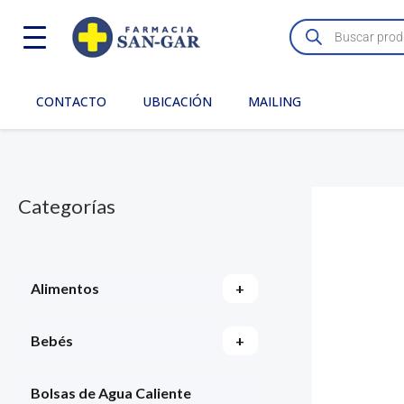
Ir
Búsqueda
de
al
productos
contenido
CONTACTO
UBICACIÓN
MAILING
Categorías
Alimentos
+
Bebés
+
Bolsas de Agua Caliente