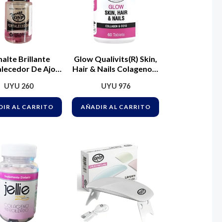
alte Brillante
Glow Qualivits(R) Skin,
alecedor De Ajo
Hair & Nails Colageno Y
Gnp 15 Ml
Q10 60 Tab.
UYU
260
UYU
976
IR AL CARRITO
AÑADIR AL CARRITO