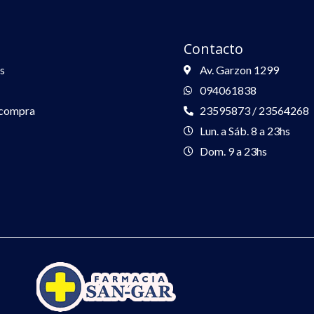
Contacto
s
Av. Garzon 1299
094061838
 compra
23595873 / 23564268
Lun. a Sáb. 8 a 23hs
Dom. 9 a 23hs