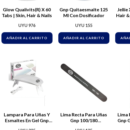
Glow Qualivits(R) X 60
Gnp Quitaesmalte 125
Jelli
Tabs | Skin, Hair & Nails
Ml Con Dosificador
Hair &
UYU
976
UYU
155
AÑADIR AL CARRITO
AÑADIR AL CARRITO
AÑAD
Lampara Para Uñas Y
Lima Recta Para Uñas
Lima 
Esmaltes En Gel Gnp
Gnp 100/180
Gnp G
Usb
Profesional
Pro