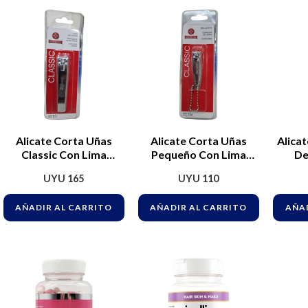
Alicate Corta Uñas
Alicate Corta Uñas
Alica
Classic Con Lima
Pequeño Con Lima
De
Mundial Acero
Mundial Acero
UYU
165
UYU
110
Carbono
Carbono
AÑADIR AL CARRITO
AÑADIR AL CARRITO
AÑAD