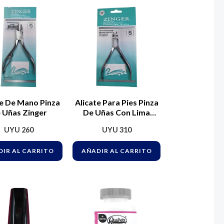
te De Mano Pinza
Alicate Para Pies Pinza
 Uñas Zinger
De Uñas Con Lima
Zinger
UYU
260
UYU
310
IR AL CARRITO
AÑADIR AL CARRITO