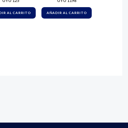
UYU
125
UYU
1198
Uñas Spefar Sin Sabor
IR AL CARRITO
AÑADIR AL CARRITO