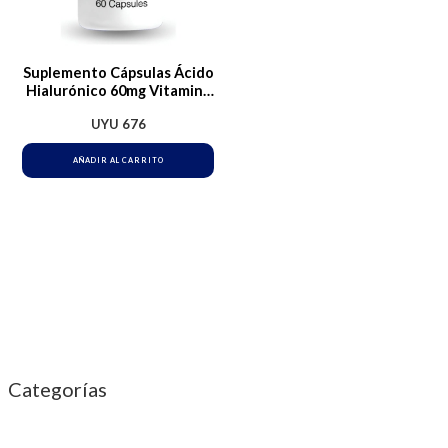
Suplemento Cápsulas Ácido
Hialurónico 60mg Vitamina
C 40mg Qualivits Sin Sabor
UYU
676
AÑADIR AL CARRITO
Categorías