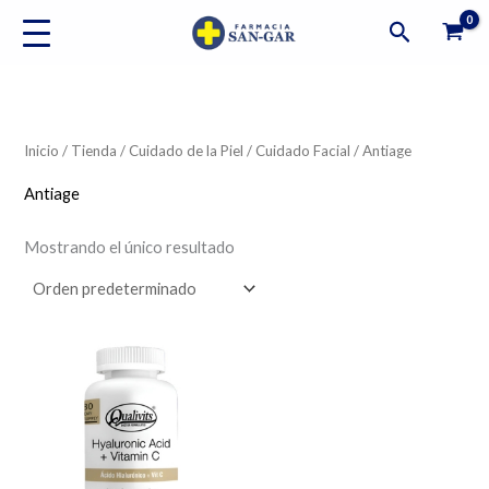
Ir
Buscar
al
contenido
Inicio
/
Tienda
/
Cuidado de la Piel
/
Cuidado Facial
/ Antiage
Antiage
Mostrando el único resultado