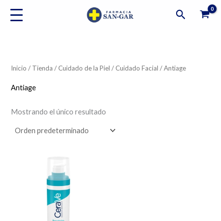
Ir
Buscar
al
contenido
Inicio
/
Tienda
/
Cuidado de la Piel
/
Cuidado Facial
/ Antiage
Antiage
Mostrando el único resultado