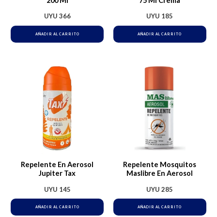
200 Ml
75 Ml Crema
UYU
366
UYU
185
AÑADIR AL CARRITO
AÑADIR AL CARRITO
Repelente En Aerosol
Repelente Mosquitos
Jupiter Tax
Maslibre En Aerosol
UYU
145
UYU
285
AÑADIR AL CARRITO
AÑADIR AL CARRITO