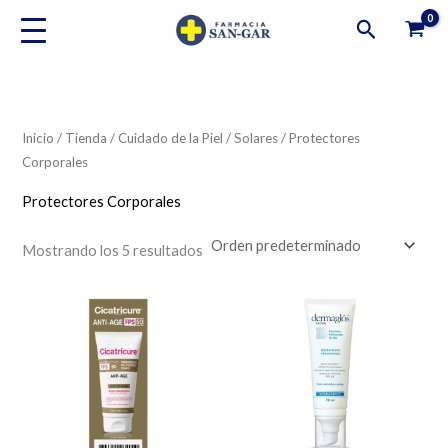
Ir
Buscar
al
contenido
Inicio
/
Tienda
/
Cuidado de la Piel
/
Solares
/ Protectores
Corporales
Protectores Corporales
Mostrando los 5 resultados