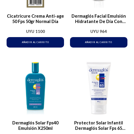
Cicatricure Crema Anti-age
Dermaglós Facial Emulsión
50 Fps 50gr Normal Día
Hidratante De Día Con
Fps20 Pieles Normales A
UYU
1100
UYU
964
Mixtas Sensibles Sensible
AÑADIR AL CARRITO
AÑADIR AL CARRITO
Dermaglós Solar Fps40
Protector Solar Infantil
Emulsión X250ml
Dermaglós Solar Fps 65
65fps En Crema