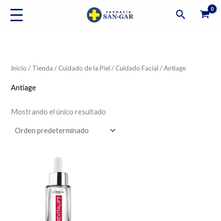
Ir
Buscar
al
contenido
Inicio
/
Tienda
/
Cuidado de la Piel
/
Cuidado Facial
/ Antiage
Antiage
Mostrando el único resultado