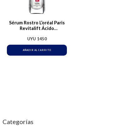
Sérum Rostro L’oréal Paris
Revitalift Ácido
Hialurónico 30ml L’oréal
UYU
1450
Paris Todo Tipo De Piel
Día/noche
AÑADIR AL CARRITO
Categorías