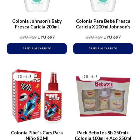
Colonia Johnson’s Baby
Colonia Para Bebé Fresca
Fresca Caricia 200ml
Caricia X 200ml Johnson’s
UYU
719
UYU
697
UYU
719
UYU
697
AÑADIR AL CARRITO
AÑADIR AL CARRITO
El
El
El
El
precio
precio
precio
precio
¡Oferta!
¡Oferta!
original
actual
original
actual
era:
es:
era:
es:
UYU 440.
UYU 427.
UYU 770.
UYU 747.
Colonia Pibe´s Cars Para
Pack Bebotes Sh 250ml+
Niño 80 Ml
Colonia 100ml + Aco 250ml