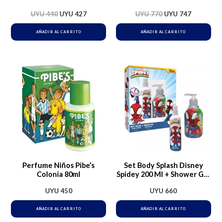
UYU
440
UYU
427
UYU
770
UYU
747
AÑADIR AL CARRITO
AÑADIR AL CARRITO
Perfume Niños Pibe’s
Set Body Splash Disney
Colonia 80ml
Spidey 200 Ml + Shower Gel
280 Ml Ub
UYU
450
UYU
660
AÑADIR AL CARRITO
AÑADIR AL CARRITO