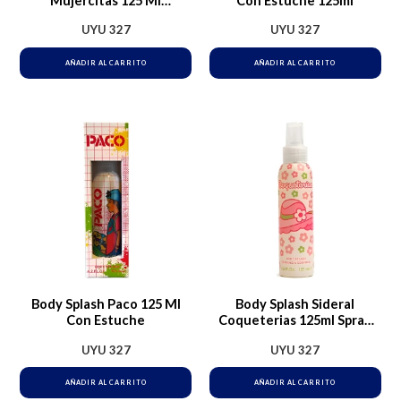
Mujercitas 125 Ml
Con Estuche 125ml
Coqueterías
UYU
327
UYU
327
AÑADIR AL CARRITO
AÑADIR AL CARRITO
Body Splash Paco 125 Ml
Body Splash Sideral
Con Estuche
Coqueterias 125ml Spray
Perfume Niñas
UYU
327
UYU
327
AÑADIR AL CARRITO
AÑADIR AL CARRITO