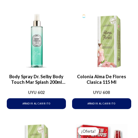
Body Spray Dr. Selby Body
Colonia Alma De Flores
Touch Mar Splash 200ml
Clasica 115 Ml
Hombre
UYU
602
UYU
608
AÑADIR AL CARRITO
AÑADIR AL CARRITO
El
El
precio
precio
¡Oferta!
original
actual