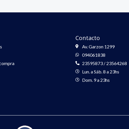
Contacto
s
Av. Garzon 1299
094061838
 compra
23595873 / 23564268
Lun. a Sáb. 8 a 23hs
Dom. 9 a 23hs