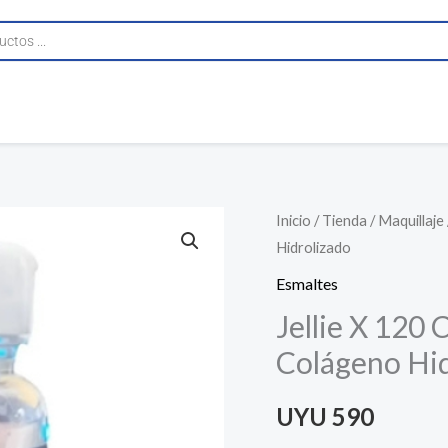
Jellie
Inicio
/
Tienda
/
Maquillaje
Hidrolizado
X
120
Esmaltes
Comp
Jellie X 120 
Skin
Colágeno Hid
Hair
&
UYU
590
Nails