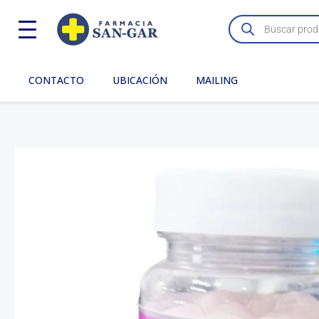
Ir
Búsqueda
de
al
productos
contenido
CONTACTO
UBICACIÓN
MAILING