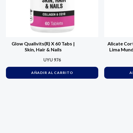
Glow Qualivits(R) X 60 Tabs |
Alicate Cor
Skin, Hair & Nails
Lima Mund
UYU
976
AÑADIR AL CARRITO
A