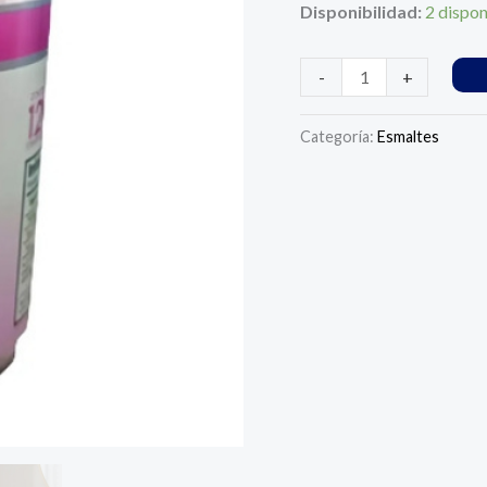
|
Disponibilidad:
2 dispon
Colágeno
Hidrolizado
-
+
cantidad
Categoría:
Esmaltes