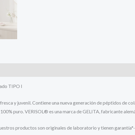
zado TIPO I
resca y juvenil. Contiene una nueva generación de péptidos de coláge
o 100% puro. VERISOL® es una marca de GELITA, fabricante alemán
stros productos son originales de laboratorio y tienen garantía*-