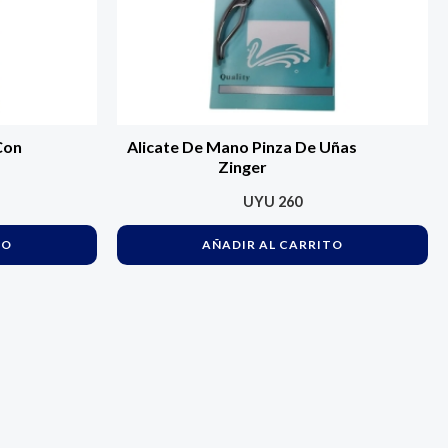
Con
Alicate De Mano Pinza De Uñas
Zinger
UYU
260
TO
AÑADIR AL CARRITO