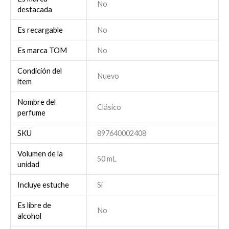
No
destacada
Es recargable
No
Es marca TOM
No
Condición del
Nuevo
ítem
Nombre del
Clásico
perfume
SKU
897640002408
Volumen de la
50 mL
unidad
Incluye estuche
Sí
Es libre de
No
alcohol