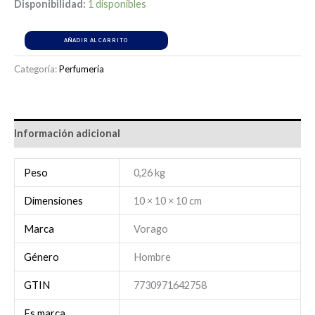
Disponibilidad:
1 disponibles
AÑADIR AL CARRITO
Categoría:
Perfumería
Información adicional
Peso
0,26 kg
Dimensiones
10 × 10 × 10 cm
Marca
Vorago
Género
Hombre
GTIN
7730971642758
Es marca