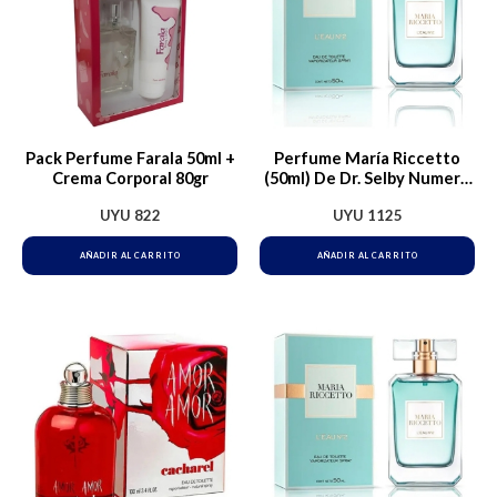
Pack Perfume Farala 50ml +
Perfume María Riccetto
Crema Corporal 80gr
(50ml) De Dr. Selby Numero
2
UYU
822
UYU
1125
AÑADIR AL CARRITO
AÑADIR AL CARRITO