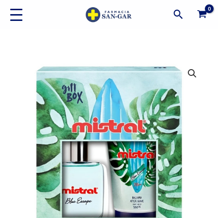
Ir
Buscar
al
contenido
Pack
Mistral
Blue
Escape
50ml
+
After
Shave
Hidratante
cantidad