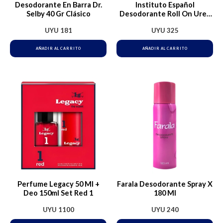
Desodorante En Barra Dr.
Instituto Español
Selby 40 Gr Clásico
Desodorante Roll On Urea
75 Ml
UYU
181
UYU
325
AÑADIR AL CARRITO
AÑADIR AL CARRITO
Perfume Legacy 50 Ml +
Farala Desodorante Spray X
Deo 150ml Set Red 1
180 Ml
UYU
1100
UYU
240