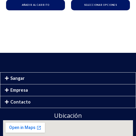
AÑADIR AL CARRITO
SELECCIONAR OPCIONES
la
pá
de
pr
Sangar
Empresa
Contacto
Ubicación