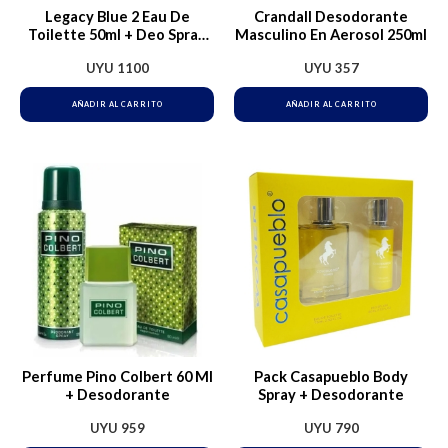
Legacy Blue 2 Eau De
Crandall Desodorante
Toilette 50ml + Deo Spray
Masculino En Aerosol 250ml
150ml
UYU
1100
UYU
357
AÑADIR AL CARRITO
AÑADIR AL CARRITO
Es
pr
tie
múl
var
La
op
se
Perfume Pino Colbert 60 Ml
Pack Casapueblo Body
pu
+ Desodorante
Spray + Desodorante
ele
UYU
959
UYU
790
en