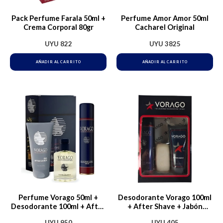
Pack Perfume Farala 50ml +
Perfume Amor Amor 50ml
Crema Corporal 80gr
Cacharel Original
UYU
822
UYU
3825
AÑADIR AL CARRITO
AÑADIR AL CARRITO
Perfume Vorago 50ml +
Desodorante Vorago 100ml
Desodorante 100ml + After
+ After Shave + Jabón
Shave 80g
Tocador
UYU
950
UYU
405