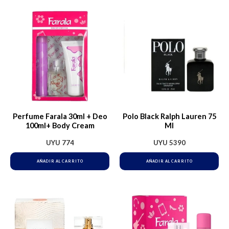
Perfume Farala 30ml + Deo
Polo Black Ralph Lauren 75
100ml+ Body Cream
Ml
UYU
774
UYU
5390
AÑADIR AL CARRITO
AÑADIR AL CARRITO