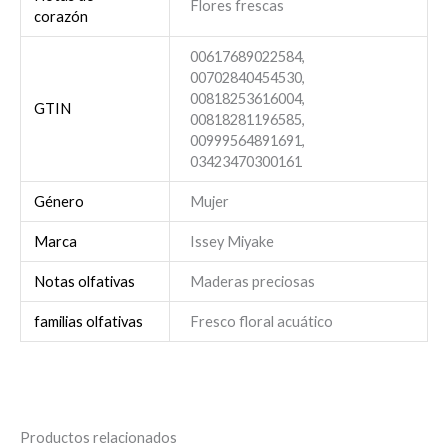
Flores frescas
corazón
00617689022584,
00702840454530,
00818253616004,
GTIN
00818281196585,
00999564891691,
03423470300161
Género
Mujer
Marca
Issey Miyake
Notas olfativas
Maderas preciosas
familias olfativas
Fresco floral acuático
Productos relacionados