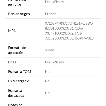
L'eau d'Issey
perfume
País de origen
Francia
07168747837273, 418170, 8BC-
827015000323906, CD6-
MPN
935471000232092, FC1-
725928000323908, ISSPFW013
Formato de
Spray
aplicación
Línea
L'eau d'Issey
Es marca TOM
No
Es recargable
No
Es marca
No
destacada
Notas de