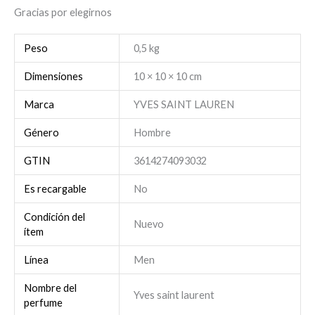
Gracias por elegirnos
Peso
0,5 kg
Dimensiones
10 × 10 × 10 cm
Marca
YVES SAINT LAUREN
Género
Hombre
GTIN
3614274093032
Es recargable
No
Condición del
Nuevo
ítem
Línea
Men
Nombre del
Yves saint laurent
perfume