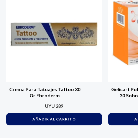
Crema Para Tatuajes Tattoo 30
Gelicart Po
Gr Ebroderm
30 Sobre
Unid
UYU
289
AÑADIR AL CARRITO
A