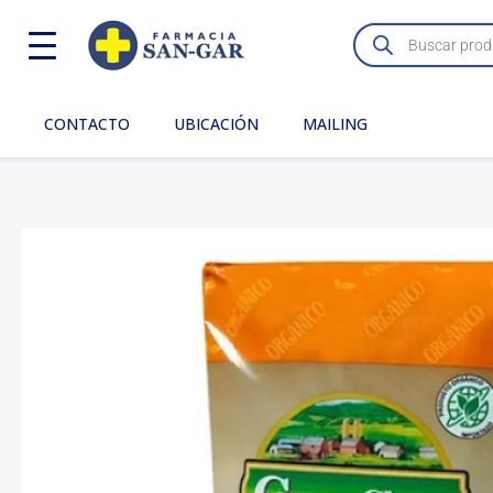
Ir
Búsqueda
de
al
productos
contenido
CONTACTO
UBICACIÓN
MAILING