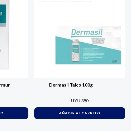
ermur
Dermasil Talco 100g
UYU
390
TO
AÑADIR AL CARRITO