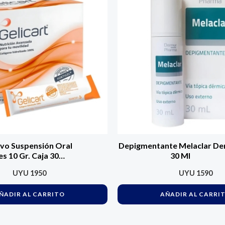
lvo Suspensión Oral
Depigmentante Melaclar D
s 10 Gr. Caja 30
30 Ml
ades Original
UYU
1950
UYU
1590
ÑADIR AL CARRITO
AÑADIR AL CARRI