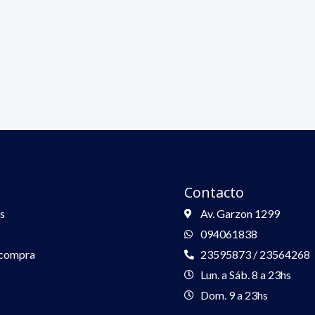
Contacto
s
Av. Garzon 1299
094061838
 compra
23595873 / 23564268
Lun. a Sáb. 8 a 23hs
Dom. 9 a 23hs