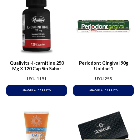
Qualivits -l-carnitine 250
Periodont Gingival 90g
Mg X 120 Cap Sin Sabor
Unidad 1
UYU
1191
UYU
255
AÑADIR AL CARRITO
AÑADIR AL CARRITO