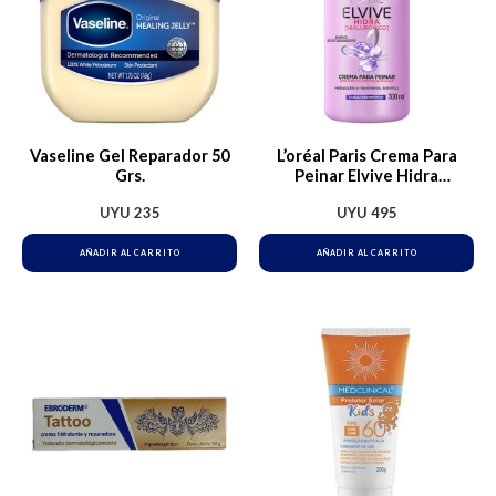
Vaseline Gel Reparador 50
L’oréal Paris Crema Para
Grs.
Peinar Elvive Hidra
Hialurónico Hidratación
UYU
235
UYU
495
Intensa Hasta Por 72h, Ideal
Para Cabello Deshidratado
AÑADIR AL CARRITO
AÑADIR AL CARRITO