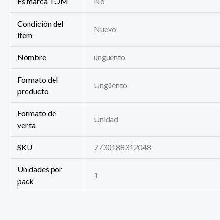
Es marca TOM
No
Condición del
Nuevo
ítem
Nombre
unguento
Formato del
Ungüento
producto
Formato de
Unidad
venta
SKU
7730188312048
Unidades por
1
pack