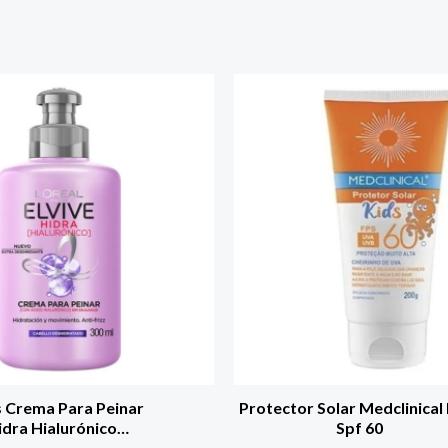
is Crema Para Peinar
Protector Solar Medclinical
idra Hialurónico
Spf 60
n Intensa Hasta Por