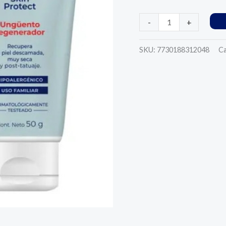
cantidad
-
+
SKU:
7730188312048
Ca