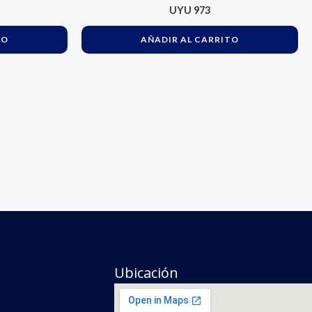
UYU
973
TO
AÑADIR AL CARRITO
Ubicación