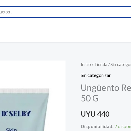
Ungüento
Inicio
/
Tienda
/
Sin catego
Regenerador
Sin categorizar
Dr
Ungüento Reg
Selby
50 G
Skin
Protect
UYU
440
50
G
Disponibilidad:
2 dispon