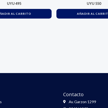
UYU
495
UYU
550
eal Para Cabello
shidratado
ÑADIR AL CARRITO
AÑADIR AL CARRI
Contacto
s
Av. Garzon 1299