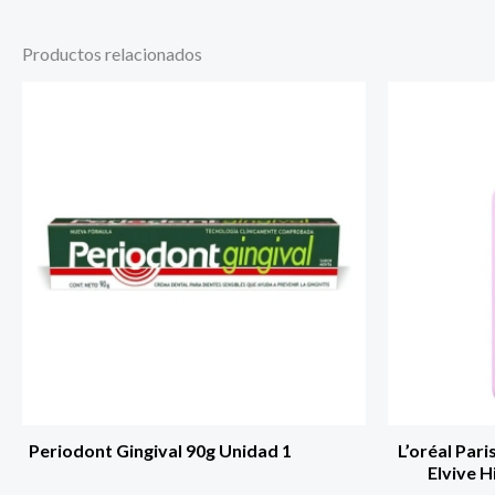
Productos relacionados
Periodont Gingival 90g Unidad 1
L’oréal Par
Elvive H
Hidratació