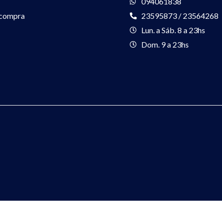
094061838
 compra
23595873 / 23564268
Lun. a Sáb. 8 a 23hs
Dom. 9 a 23hs