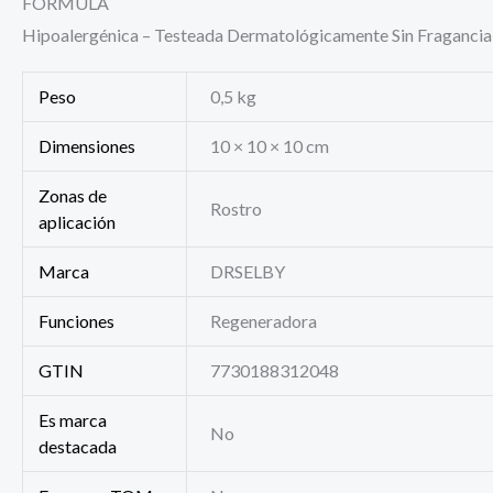
FÓRMULA
Hipoalergénica – Testeada Dermatológicamente Sin Fragancia 
Peso
0,5 kg
Dimensiones
10 × 10 × 10 cm
Zonas de
Rostro
aplicación
Marca
DRSELBY
Funciones
Regeneradora
GTIN
7730188312048
Es marca
No
destacada