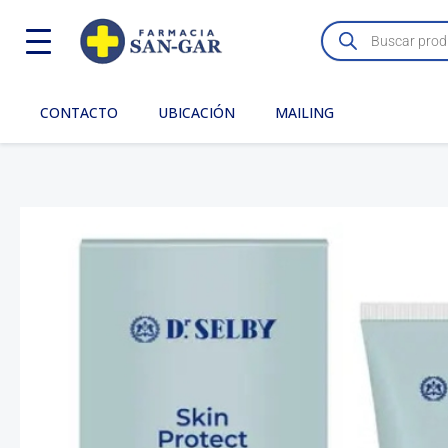
Ir
Búsqueda
de
al
productos
contenido
CONTACTO
UBICACIÓN
MAILING