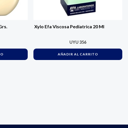
Grs.
Xylo Efa Viscosa Pediatrica 20 Ml
UYU
356
TO
AÑADIR AL CARRITO