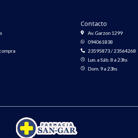
Contacto
s
Av. Garzon 1299
094061838
 compra
23595873 / 23564268
Lun. a Sáb. 8 a 23hs
Dom. 9 a 23hs