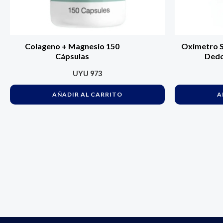
Colageno + Magnesio 150
Oximetro 
Cápsulas
Dedo
UYU
973
AÑADIR AL CARRITO
A