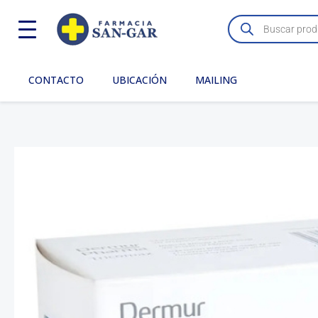
Ir
Búsqueda
de
al
productos
contenido
CONTACTO
UBICACIÓN
MAILING