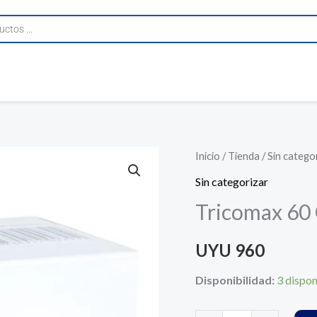
Tricomax
Inicio
/
Tienda
/
Sin catego
60
Sin categorizar
Caps
Tricomax 60
Demur
Pharma
UYU
960
cantidad
Disponibilidad:
3 dispon