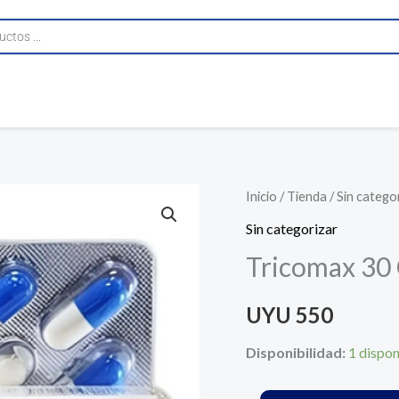
Tricomax
Inicio
/
Tienda
/
Sin catego
30
Sin categorizar
Cápsulas
Tricomax 30
Dermur
Pharma
UYU
550
cantidad
Disponibilidad:
1 dispon