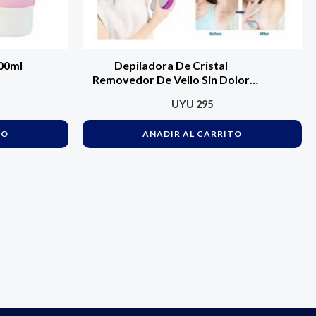
200ml
Depiladora De Cristal
Removedor De Vello Sin Dolor
Epilator Varios
UYU
295
TO
AÑADIR AL CARRITO