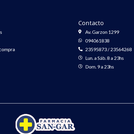
Contacto
s
Av. Garzon 1299
094061838
 compra
23595873 / 23564268
Lun. a Sáb. 8 a 23hs
Dom. 9 a 23hs