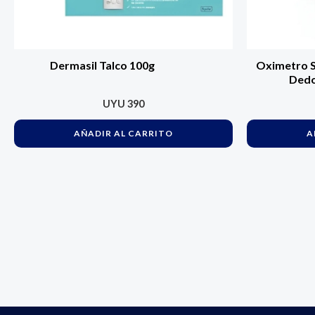
Dermasil Talco 100g
Oximetro 
Dedo
UYU
390
AÑADIR AL CARRITO
A