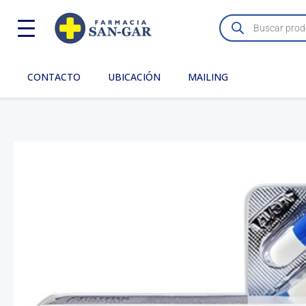
Ir
Búsqueda
de
al
productos
contenido
CONTACTO
UBICACIÓN
MAILING