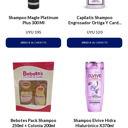
Shampoo Magle Platinum
Capilatis Shampoo
Plus 300 Ml
Engrosador Ortiga Y Cardo
410ml
UYU
395
UYU
520
AÑADIR AL CARRITO
AÑADIR AL CARRITO
Bebotes Pack Shampoo
Shampoo Elvive Hidra
250ml + Colonia 200ml
Hialurónico X370ml