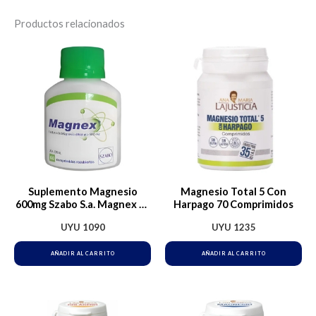
Productos relacionados
Suplemento Magnesio
Magnesio Total 5 Con
600mg Szabo S.a. Magnex 60
Harpago 70 Comprimidos
Comprimidos Sin Gluten Sin
UYU
1090
UYU
1235
Sabor
AÑADIR AL CARRITO
AÑADIR AL CARRITO