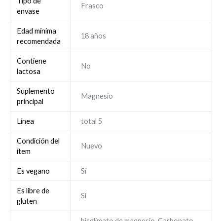
Tipo de
Frasco
envase
Edad mínima
18 años
recomendada
Contiene
No
lactosa
Suplemento
Magnesio
principal
Línea
total 5
Condición del
Nuevo
ítem
Es vegano
Sí
Es libre de
Sí
gluten
bisglimato de magnesio, Carbonato