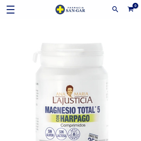
Ir
Buscar
al
contenido
Suplemento
Ana
María
Lajusticia
Magnesio
Total
5
Sin
Gluten
70
Comprimidos
Sin