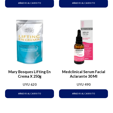
AÑADIR AL CARRITO
AÑADIR AL CARRITO
Mary Bosques Lifting En
Medclinical Serum Facial
Crema X 250g
Aclarante 30 Ml
UYU
620
UYU
490
AÑADIR AL CARRITO
AÑADIR AL CARRITO