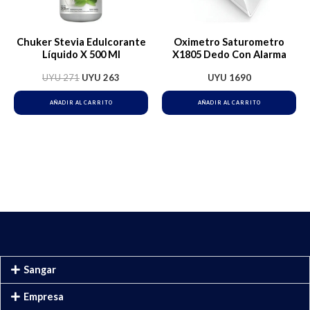
Chuker Stevia Edulcorante
Oximetro Saturometro
Líquido X 500 Ml
X1805 Dedo Con Alarma
UYU
271
UYU
263
UYU
1690
AÑADIR AL CARRITO
AÑADIR AL CARRITO
Sangar
Empresa