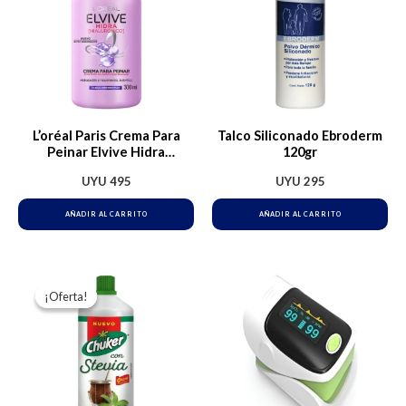
L’oréal Paris Crema Para
Talco Siliconado Ebroderm
Peinar Elvive Hidra
120gr
Hialurónico Hidratación
UYU
495
UYU
295
Intensa Hasta Por 72h, Ideal
Para Cabello Deshidratado
AÑADIR AL CARRITO
AÑADIR AL CARRITO
El
El
precio
precio
¡Oferta!
¡Oferta!
original
actual
era:
es:
UYU 271.
UYU 263.