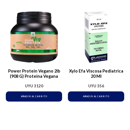
Power Protein Vegano 2lb
Xylo Efa Viscosa Pediatrica
(908 G) Proteina Vegana
20 Ml
UYU
3120
UYU
356
AÑADIR AL CARRITO
AÑADIR AL CARRITO