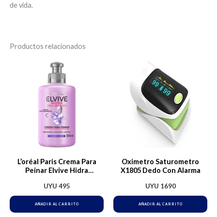
de vida.
Productos relacionados
L’oréal Paris Crema Para
Oximetro Saturometro
Peinar Elvive Hidra
X1805 Dedo Con Alarma
Hialurónico Hidratación
UYU
495
UYU
1690
Intensa Hasta Por 72h, Ideal
Para Cabello Deshidratado
AÑADIR AL CARRITO
AÑADIR AL CARRITO