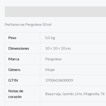
Descripción
Información adicional
Perfume rue Pergolese 50 ml
Peso
0,5 kg
Dimensiones
10 × 10 × 10 cm
Marca
Pergolèse
Género
Mujer
GTIN
3700603600009
Notas de
Baya roja, Jazmín, Lirio, Magnolia, Té
corazón