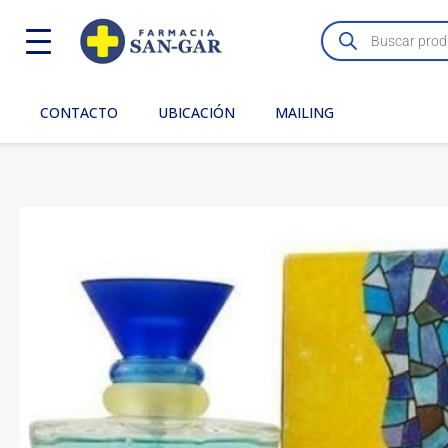
Ir
Búsqueda
de
al
productos
contenido
CONTACTO
UBICACIÓN
MAILING