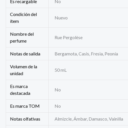
Es recargable
No
Condición del
Nuevo
ítem
Nombre del
Rue Pergolèse
perfume
Notas de salida
Bergamota, Casis, Fresia, Peonía
Volumen de la
50 mL
unidad
Es marca
No
destacada
Es marca TOM
No
Notas olfativas
Almizcle, Ámbar, Damasco, Vainilla