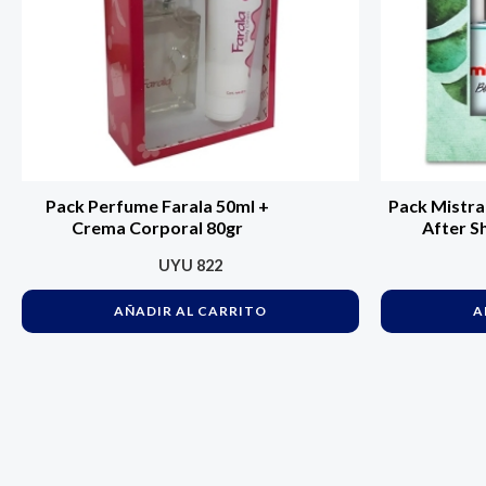
Pack Perfume Farala 50ml +
Pack Mistra
Crema Corporal 80gr
After S
UYU
822
AÑADIR AL CARRITO
A