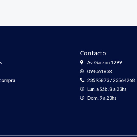
Contacto
s
Av. Garzon 1299
094061838
 compra
23595873 / 23564268
Lun. a Sáb. 8 a 23hs
Dom. 9 a 23hs