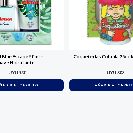
l Blue Escape 50ml +
Coqueterias Colonia 25cc 
have Hidratante
UYU
930
UYU
308
ÑADIR AL CARRITO
AÑADIR AL CARRI