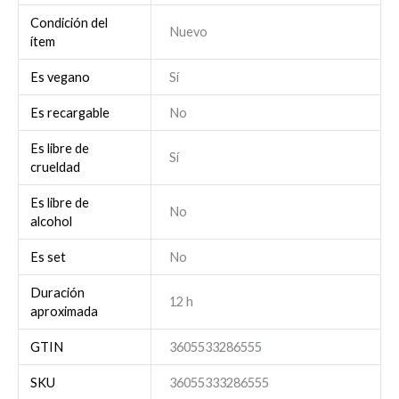
Condición del
Nuevo
ítem
Es vegano
Sí
Es recargable
No
Es libre de
Sí
crueldad
Es libre de
No
alcohol
Es set
No
Duración
12 h
aproximada
GTIN
3605533286555
SKU
36055333286555