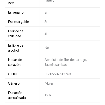
Nuevo
ítem
Es vegano
Sí
Es recargable
Sí
Es libre de
Sí
crueldad
Es libre de
No
alcohol
Notas de
Absoluto de flor de naranjo,
corazón
Jazmín sambac
GTIN
03605532612768
Género
Mujer
Duración
12 h
aproximada