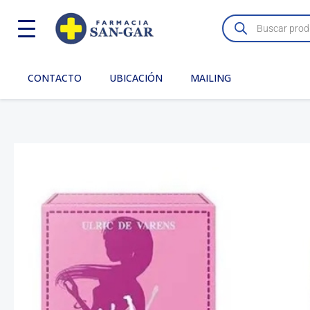
Ir
Búsqueda
de
al
productos
contenido
CONTACTO
UBICACIÓN
MAILING