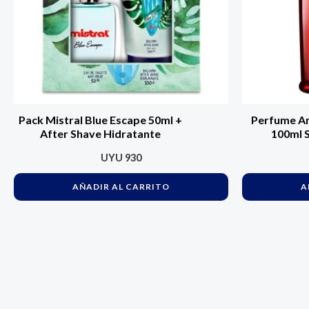
Pack Mistral Blue Escape 50ml +
Perfume A
After Shave Hidratante
100ml S
UYU
930
AÑADIR AL CARRITO
A