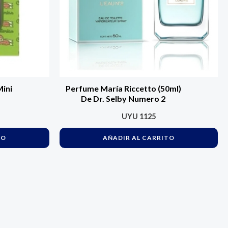
Mini
Perfume María Riccetto (50ml)
De Dr. Selby Numero 2
UYU
1125
TO
AÑADIR AL CARRITO