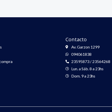
Contacto
s
Av. Garzon 1299
094061838
 compra
23595873 / 23564268
Lun. a Sáb. 8 a 23hs
Dom. 9 a 23hs