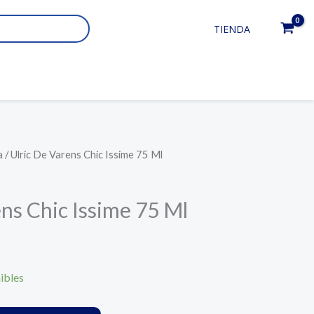
TIENDA
a
/ Ulric De Varens Chic Issime 75 Ml
ens Chic Issime 75 Ml
ibles