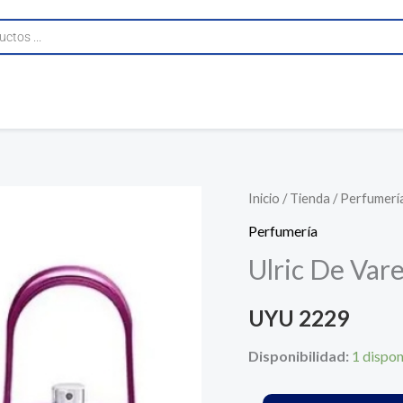
Ulric
Inicio
/
Tienda
/
Perfumerí
De
Perfumería
Varens
Ulric De Var
Chic
Issime
UYU
2229
75
Ml
Disponibilidad:
1 dispon
cantidad