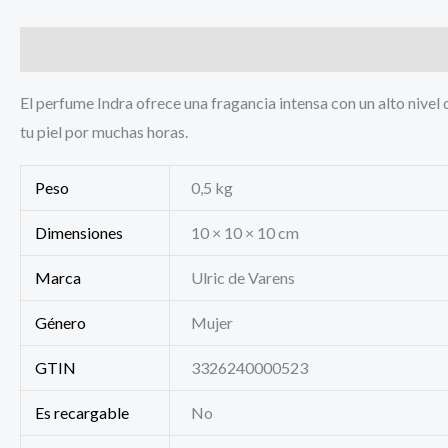
Descripción
Información adicional
El perfume Indra ofrece una fragancia intensa con un alto nivel 
tu piel por muchas horas.
Peso
0,5 kg
Dimensiones
10 × 10 × 10 cm
Marca
Ulric de Varens
Género
Mujer
GTIN
3326240000523
Es recargable
No