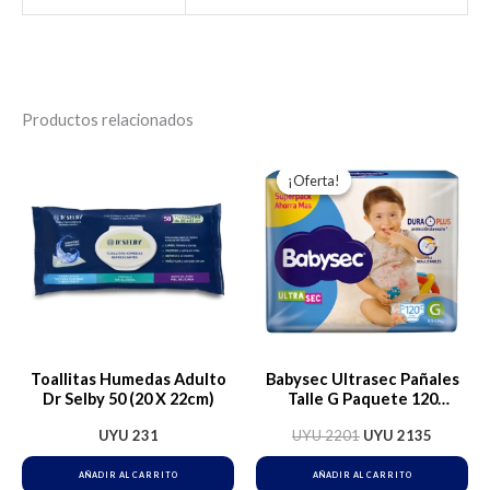
Productos relacionados
El
El
precio
precio
¡Oferta!
¡Oferta!
original
actual
era:
es:
UYU 2201.
UYU 213
Toallitas Humedas Adulto
Babysec Ultrasec Pañales
Dr Selby 50 (20 X 22cm)
Talle G Paquete 120
Unidades
UYU
231
UYU
2201
UYU
2135
AÑADIR AL CARRITO
AÑADIR AL CARRITO