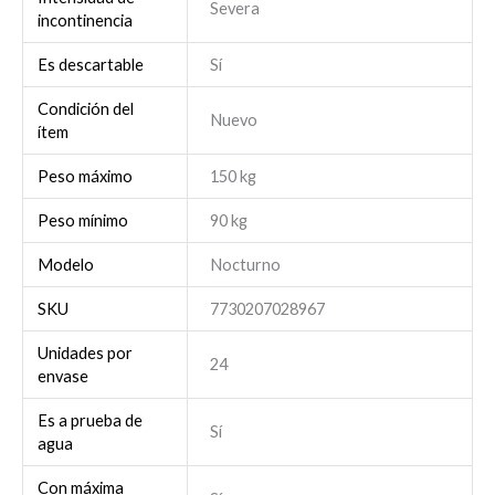
Severa
incontinencia
Es descartable
Sí
Condición del
Nuevo
ítem
Peso máximo
150 kg
Peso mínimo
90 kg
Modelo
Nocturno
SKU
7730207028967
Unidades por
24
envase
Es a prueba de
Sí
agua
Con máxima