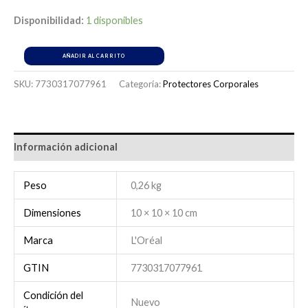
Disponibilidad:
1 disponibles
AÑADIR AL CARRITO
SKU:
7730317077961
Categoría:
Protectores Corporales
Información adicional
Peso
0,26 kg
Dimensiones
10 × 10 × 10 cm
Marca
L'Oréal
GTIN
7730317077961
Condición del
Nuevo