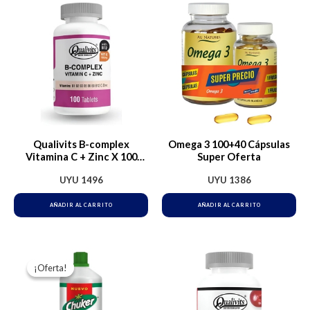
Qualivits B-complex
Omega 3 100+40 Cápsulas
Vitamina C + Zinc X 100
Super Oferta
Tabletas
UYU
1496
UYU
1386
AÑADIR AL CARRITO
AÑADIR AL CARRITO
El
El
precio
precio
¡Oferta!
¡Oferta!
original
actual
era:
es:
UYU 271.
UYU 263.