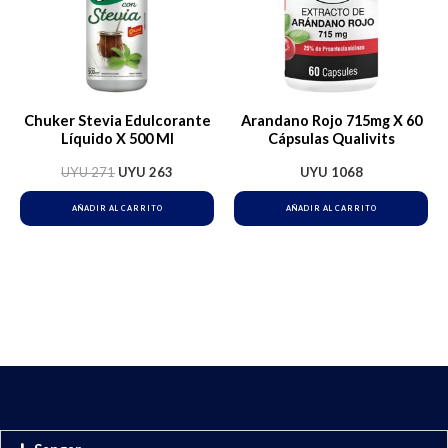
Chuker Stevia Edulcorante
Arandano Rojo 715mg X 60
Líquido X 500 Ml
Cápsulas Qualivits
UYU
271
UYU
263
UYU
1068
AÑADIR AL CARRITO
AÑADIR AL CARRITO