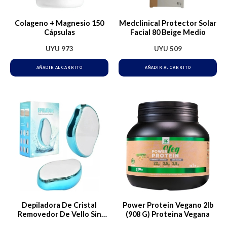
Colageno + Magnesio 150
Medclinical Protector Solar
Cápsulas
Facial 80 Beige Medio
UYU
973
UYU
509
AÑADIR AL CARRITO
AÑADIR AL CARRITO
Depiladora De Cristal
Power Protein Vegano 2lb
Removedor De Vello Sin
(908 G) Proteina Vegana
Dolor Epilator