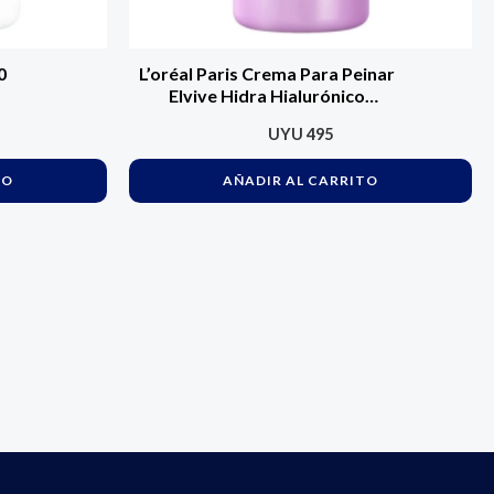
0
L’oréal Paris Crema Para Peinar
Elvive Hidra Hialurónico
Hidratación Intensa Hasta Por
UYU
495
72h, Ideal Para Cabello
Deshidratado
TO
AÑADIR AL CARRITO