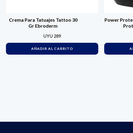
Crema Para Tatuajes Tattoo 30
Power Protei
Gr Ebroderm
Prot
UYU
289
AÑADIR AL CARRITO
A