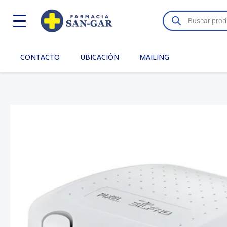
Ir
Búsqueda
de
al
productos
contenido
CONTACTO
UBICACIÓN
MAILING