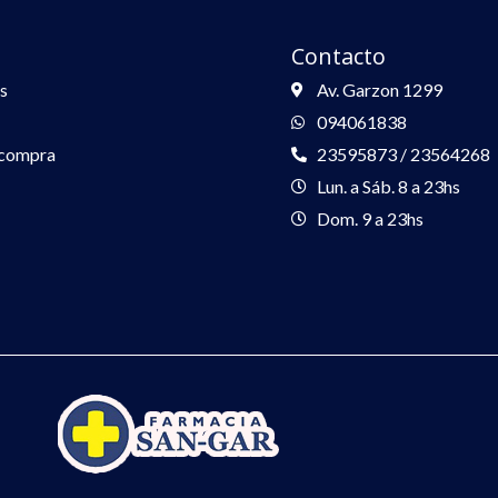
Contacto
s
Av. Garzon 1299
094061838
 compra
23595873 / 23564268
Lun. a Sáb. 8 a 23hs
Dom. 9 a 23hs