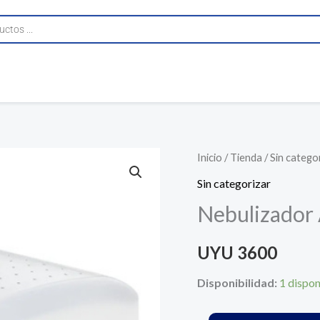
Nebulizador
Inicio
/
Tienda
/
Sin catego
A
Sin categorizar
Pistón
Nebulizador 
Silfab
Pixel
UYU
3600
Blanco
220v
Disponibilidad:
1 dispon
cantidad