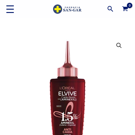
Ir
Buscar
al
contenido