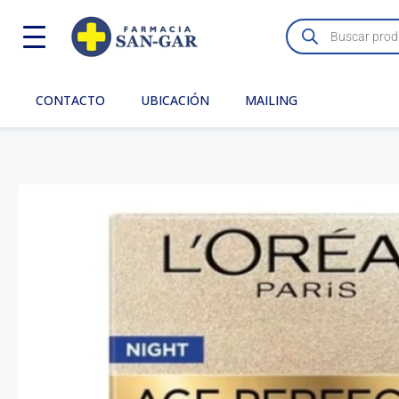
Ir
Búsqueda
de
al
productos
contenido
CONTACTO
UBICACIÓN
MAILING