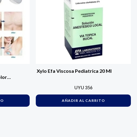
Xylo Efa Viscosa Pediatrica 20 Ml
lor
UYU
356
TO
AÑADIR AL CARRITO