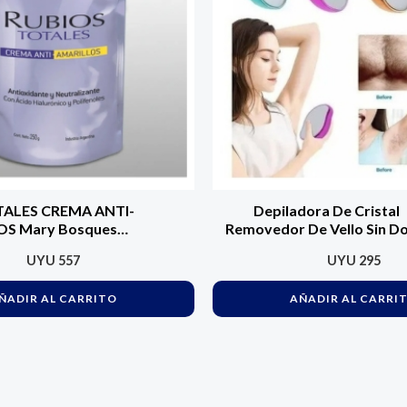
TALES CREMA ANTI-
Depiladora De Cristal
OS Mary Bosques
Removedor De Vello Sin Do
50g. Mary Bosques
Epilator Varios
UYU
557
UYU
295
te y Neutralizante
crema Matizador
ÑADIR AL CARRITO
AÑADIR AL CARRI