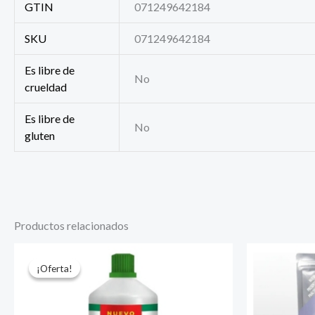
GTIN
071249642184
SKU
071249642184
Es libre de
No
crueldad
Es libre de
No
gluten
Productos relacionados
El
El
precio
precio
¡Oferta!
¡Oferta!
original
actual
era:
es:
UYU 271.
UYU 263.