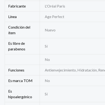
Fabricante
L'Oréal Paris
Línea
Age Perfect
Condición del
Nuevo
ítem
Es libre de
Sí
parabenos
No
Funciones
Antienvejecimiento, Hidratación, Ren
Es marca TOM
No
Es
Sí
hipoalergénico