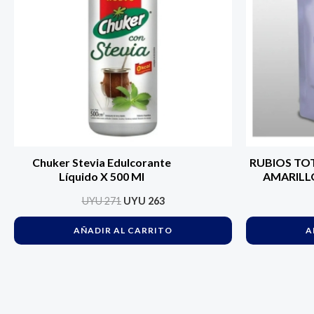
Chuker Stevia Edulcorante
RUBIOS TO
Líquido X 500 Ml
AMARILL
Doypack 2
UYU
271
UYU
263
Antioxidan
Baño de 
AÑADIR AL CARRITO
A