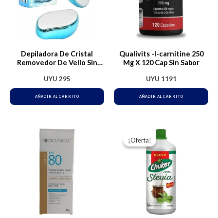
Depiladora De Cristal
Qualivits -l-carnitine 250
Removedor De Vello Sin
Mg X 120 Cap Sin Sabor
Dolor Epilator
UYU
295
UYU
1191
AÑADIR AL CARRITO
AÑADIR AL CARRITO
El
El
precio
precio
¡Oferta!
¡Oferta!
original
actual
era:
es:
UYU 271.
UYU 263.