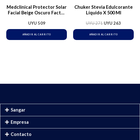
Medclinical Protector Solar
Chuker Stevia Edulcorante
Facial Beige Oscuro Factor
Líquido X 500 Ml
80
UYU
509
UYU
271
UYU
263
AÑADIR AL CARRITO
AÑADIR AL CARRITO
Sangar
Empresa
Contacto