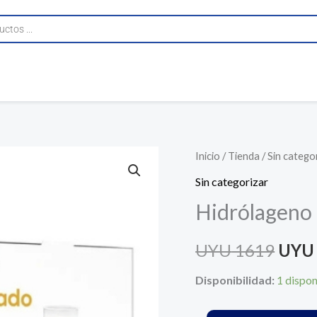
Hidrólageno
Inicio
/
Tienda
/
Sin catego
El
Colageno
Sin categorizar
prec
Hidrolizado
Hidrólageno 
30
origi
Sobres
UYU
1619
UYU
era:
cantidad
Disponibilidad:
1 dispon
UYU 