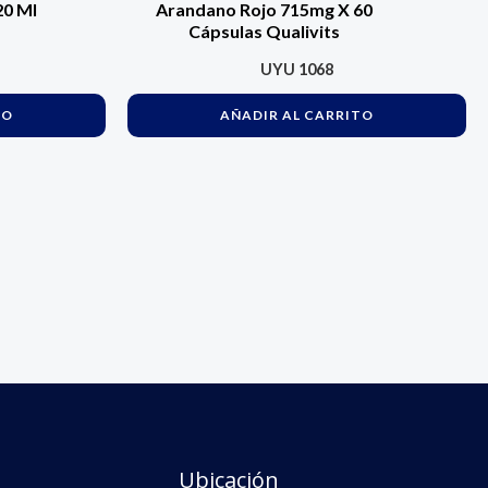
20 Ml
Arandano Rojo 715mg X 60
Cápsulas Qualivits
UYU
1068
TO
AÑADIR AL CARRITO
Ubicación