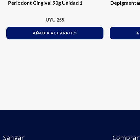
Periodont Gingival 90g Unidad 1
Depigmentan
UYU
255
AÑADIR AL CARRITO
A
Sangar
Comprar