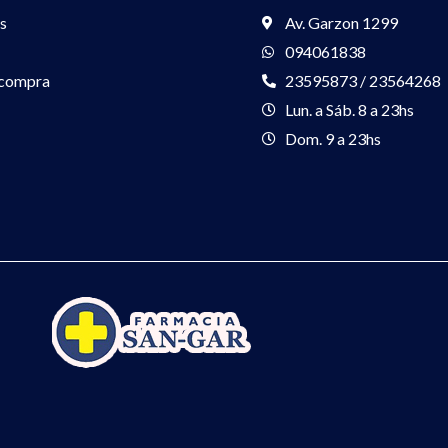
s
Av. Garzon 1299
094061838
 compra
23595873 / 23564268
Lun. a Sáb. 8 a 23hs
Dom. 9 a 23hs