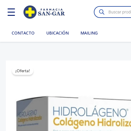
Ir
Búsqueda
de
al
productos
contenido
CONTACTO
UBICACIÓN
MAILING
¡Oferta!