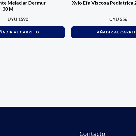
te Melaclar Dermur
Xylo Efa Viscosa Pediatrica 
30 Ml
UYU
1590
UYU
356
ÑADIR AL CARRITO
AÑADIR AL CARRI
Contacto