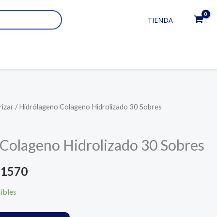
TIENDA
rizar
/ Hidrólageno Colageno Hidrolizado 30 Sobres
El
io
precio
Colageno Hidrolizado 30 Sobres
nal
actual
1570
es:
ibles
1619.
UYU 1570.