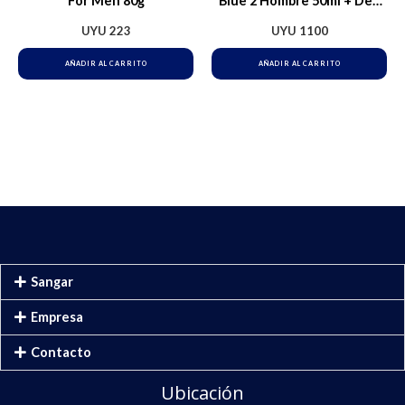
For Men 80g
Blue 2 Hombre 50ml + Deo
Spray 150ml
UYU
223
UYU
1100
AÑADIR AL CARRITO
AÑADIR AL CARRITO
Sangar
Empresa
Contacto
Ubicación