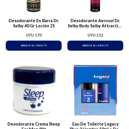
Desodorante En Barra Dr.
Desodorante Aerosol Dr.
Selby 40 Gr Loción 21
Selby Body Selby Attraction
90ml
UYU
170
UYU
212
AÑADIR AL CARRITO
AÑADIR AL CARRITO
Desodorante Crema Sleep
Eau De Toilette Legacy