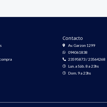
Contacto
s
Av. Garzon 1299
094061838
 compra
23595873 / 23564268
Lun. a Sáb. 8 a 23hs
Dom. 9 a 23hs