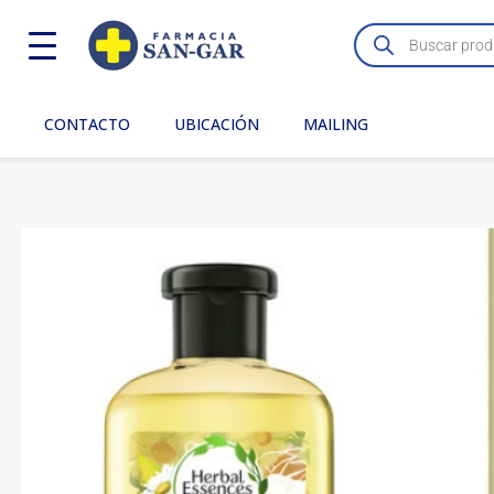
Ir
Búsqueda
de
al
productos
contenido
CONTACTO
UBICACIÓN
MAILING