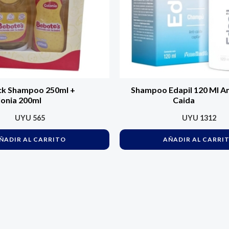
ck Shampoo 250ml +
Shampoo Edapil 120 Ml An
onia 200ml
Caida
UYU
565
UYU
1312
ÑADIR AL CARRITO
AÑADIR AL CARRI