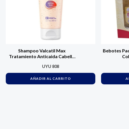
Shampoo Valcatil Max
Bebotes Pa
Tratamiento Anticaida Cabello
Col
300 Ml
UYU
808
AÑADIR AL CARRITO
A