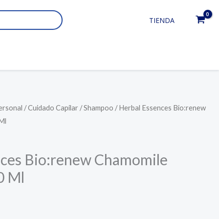
TIENDA
ersonal
/
Cuidado Capilar
/
Shampoo
/ Herbal Essences Bio:renew
Ml
nces Bio:renew Chamomile
0 Ml