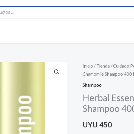
Herbal
Inicio
/
Tienda
/
Cuidado P
Chamomile Shampoo 400 
Essences
Bio:renew
Shampoo
Chamomile
Herbal Esse
Shampoo
Shampoo 40
400
Ml
UYU
450
cantidad