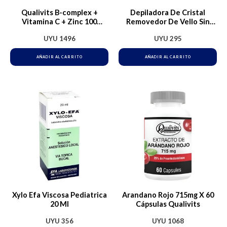
Qualivits B-complex +
Depiladora De Cristal
Vitamina C + Zinc 100
Removedor De Vello Sin
Tabletas Sabor Sin Sabor
Dolor Epilator
UYU
1496
UYU
295
AÑADIR AL CARRITO
AÑADIR AL CARRITO
Xylo Efa Viscosa Pediatrica
Arandano Rojo 715mg X 60
20 Ml
Cápsulas Qualivits
UYU
356
UYU
1068