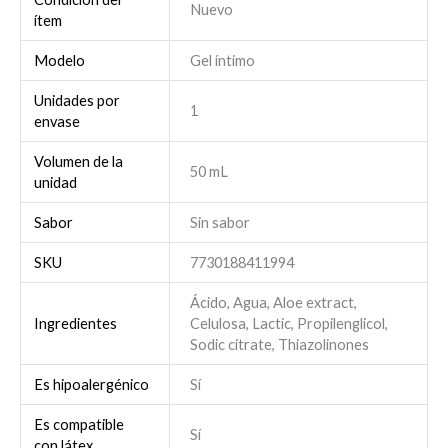
Nuevo
ítem
Modelo
Gel íntimo
Unidades por
1
envase
Volumen de la
50 mL
unidad
Sabor
Sin sabor
SKU
7730188411994
Ácido, Agua, Aloe extract,
Ingredientes
Celulosa, Lactic, Propilenglicol,
Sodic citrate, Thiazolinones
Es hipoalergénico
Sí
Es compatible
Sí
con látex