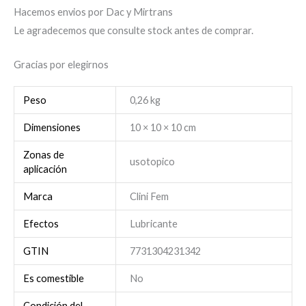
Hacemos envios por Dac y Mirtrans
Le agradecemos que consulte stock antes de comprar.
Gracias por elegirnos
Peso
0,26 kg
Dimensiones
10 × 10 × 10 cm
Zonas de
usotopico
aplicación
Marca
Clini Fem
Efectos
Lubricante
GTIN
7731304231342
Es comestible
No
Condición del