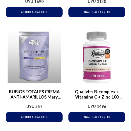
UYU
1690
UYU
3120
AÑADIR AL CARRITO
AÑADIR AL CARRITO
RUBIOS TOTALES CREMA
Qualivits B-complex +
ANTI-AMARILLOS Mary
Vitamina C + Zinc 100
Bosques Doypack 250g.
Tabletas Sabor Sin Sabor
UYU
557
UYU
1496
Mary Bosques Antioxidante
y Neutralizante Baño de
crema Matizador
AÑADIR AL CARRITO
AÑADIR AL CARRITO