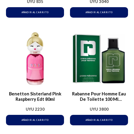
UYU
835
UYU
3040
AÑADIR AL CARRITO
AÑADIR AL CARRITO
Benetton Sisterland Pink
Rabanne Pour Homme Eau
Raspberry Edt 80ml
De Toilette 100 Ml
Masculino Tradicional Edt
UYU
2230
UYU
3800
100ml Para Hombre
AÑADIR AL CARRITO
AÑADIR AL CARRITO