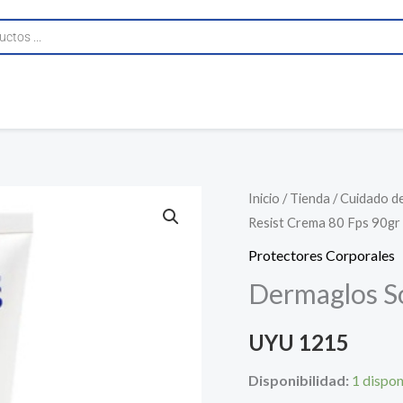
Dermaglos
Inicio
/
Tienda
/
Cuidado de 
Resist Crema 80 Fps 90gr
Solar
80
Protectores Corporales
Resist
Dermaglos So
Crema
80
UYU
1215
Fps
Disponibilidad:
1 dispon
90gr