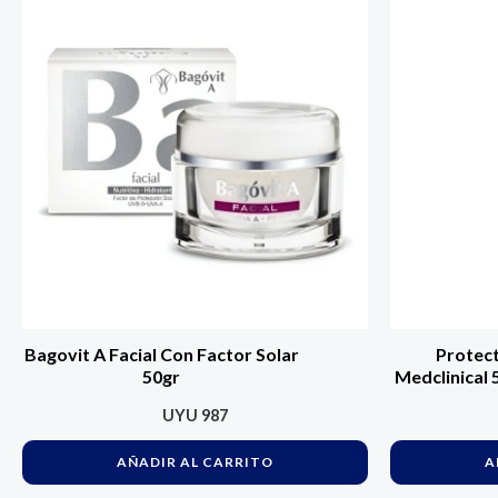
Bagovit A Facial Con Factor Solar
Protect
50gr
Medclinical 
UYU
987
AÑADIR AL CARRITO
A