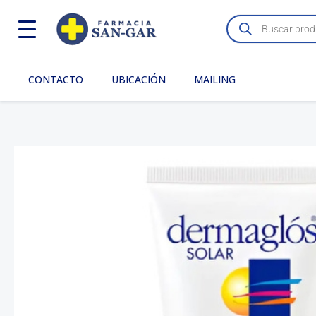
Ir
Búsqueda
de
al
productos
contenido
CONTACTO
UBICACIÓN
MAILING