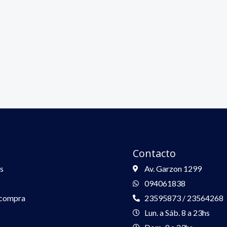
Contacto
s
Av. Garzon 1299
094061838
 compra
23595873 / 23564268
Lun. a Sáb. 8 a 23hs