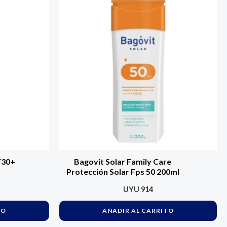
F30+
Bagovit Solar Family Care
Protección Solar Fps 50 200ml
UYU
914
TO
AÑADIR AL CARRITO