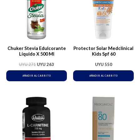
UYU 271.
UYU 263.
Chuker Stevia Edulcorante
Protector Solar Medclinical
Líquido X 500 Ml
Kids Spf 60
UYU
271
UYU
263
UYU
550
AÑADIR AL CARRITO
AÑADIR AL CARRITO