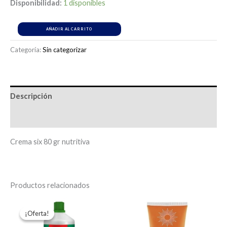
Disponibilidad:
1 disponibles
AÑADIR AL CARRITO
Categoría:
Sin categorizar
Descripción
Información adicional
Crema six 80 gr nutritiva
Productos relacionados
El
El
precio
precio
¡Oferta!
¡Oferta!
original
actual
era:
es: