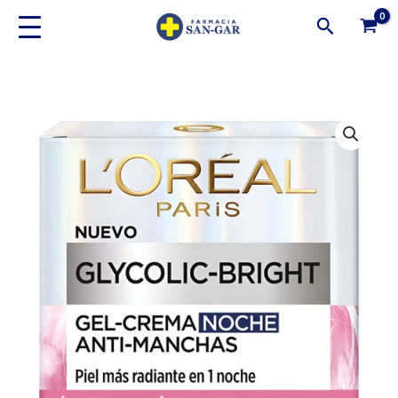
Ir
Buscar
al
contenido
Crema
Noche
Anti-
manchas
Glycolic
Bright
L'oréal
Paris
50ml
cantidad