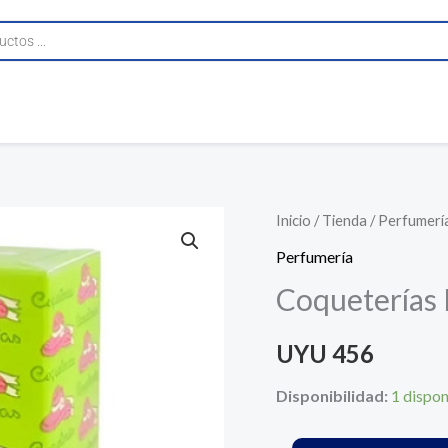
Coqueterías
Inicio
/
Tienda
/
Perfumerí
Parfum
Perfumería
Perfume
Coqueterías 
Infantil
80
UYU
456
Ml
cantidad
Disponibilidad:
1 dispon