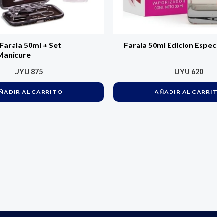
Farala 50ml + Set
Farala 50ml Edicion Especi
Manicure
UYU
875
UYU
620
ÑADIR AL CARRITO
AÑADIR AL CARRI