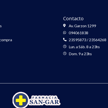
Contacto
s
Av. Garzon 1299
094061838
 compra
23595873 / 23564268
Lun. a Sáb. 8 a 23hs
Dom. 9 a 23hs