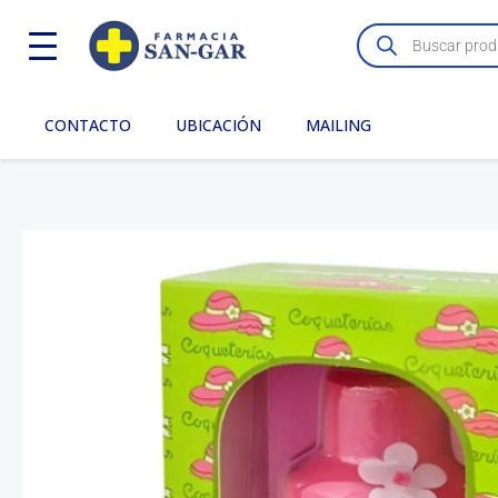
Ir
Búsqueda
de
al
productos
contenido
CONTACTO
UBICACIÓN
MAILING