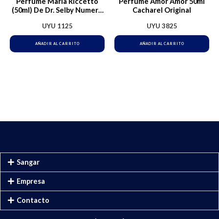
Perfume María Riccetto
Perfume Amor Amor 50ml
(50ml) De Dr. Selby Numero
Cacharel Original
2
UYU
1125
UYU
3825
AÑADIR AL CARRITO
AÑADIR AL CARRITO
Sangar
Empresa
Contacto