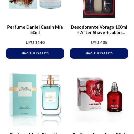
Perfume Daniel Cassin Mía
Desodorante Vorago 100ml
50ml
+ After Shave + Jabón
Tocador
UYU
1140
UYU
405
AÑADIR AL CARRITO
AÑADIR AL CARRITO