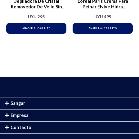
Depiladora De Cristal
L’oréal Paris Crema Para
Removedor De Vello Sin
Peinar Elvive Hidra
Dolor Epilator Varios
Hialurónico Hidratación
UYU
295
UYU
495
Intensa Hasta Por 72h, Ideal
Para Cabello Deshidratado
AÑADIR AL CARRITO
AÑADIR AL CARRITO
Sangar
Empresa
Contacto