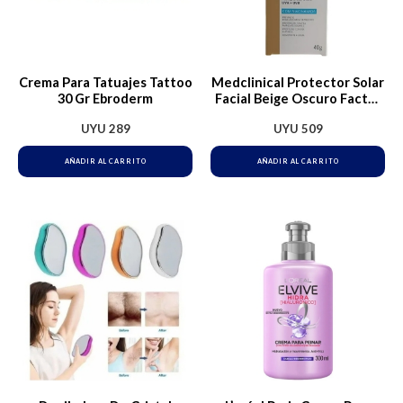
Crema Para Tatuajes Tattoo
Medclinical Protector Solar
30 Gr Ebroderm
Facial Beige Oscuro Factor
80
UYU
289
UYU
509
AÑADIR AL CARRITO
AÑADIR AL CARRITO